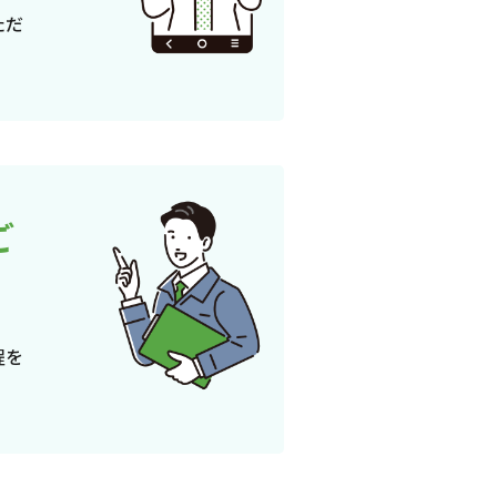
ただ
ご
程を