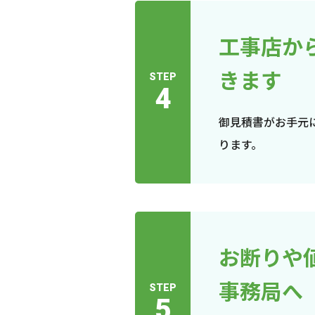
工事店か
きます
STEP
4
御見積書がお手元
ります。
お断りや
事務局へ
STEP
5