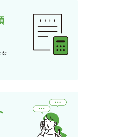
頂
とな
ト