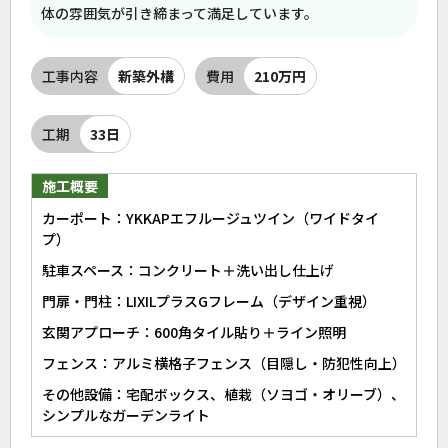
体の雰囲気が引き締まって満足しています。
工事内容
新築外構
費用
210万円
工期
33日
施工概要
カーポート：YKKAPエフルージュツイン（ワイドタイ
プ）
駐車スペース：コンクリート＋洗い出し仕上げ
門扉・門柱：LIXILプラスGフレーム（デザイン重視）
玄関アプローチ：600角タイル貼り＋ライン照明
フェンス：アルミ横格子フェンス（目隠し・防犯性向上）
その他設備：宅配ボックス、植栽（ソヨゴ・オリーブ）、
シンプルなガーデンライト