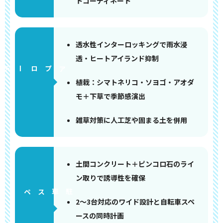
トコーディネート
透水性インターロッキングで雨水浸
透・ヒートアイランド抑制
アプローチ
植栽：シマトネリコ・ソヨゴ・アオダ
モ＋下草で季節感演出
雑草対策に人工芝や固まる土を併用
土間コンクリート＋ピンコロ石のライ
ン取りで誘導性を確保
ペース
2〜3台対応のワイド設計と自転車スペ
ースの同時計画