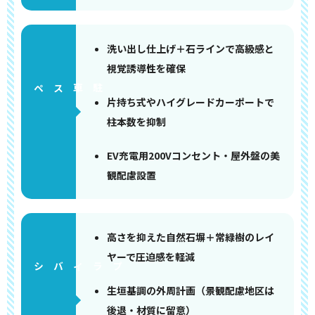
洗い出し仕上げ＋石ラインで高級感と
視覚誘導性を確保
ペース
片持ち式やハイグレードカーポートで
柱本数を抑制
EV充電用200Vコンセント・屋外盤の美
観配慮設置
高さを抑えた自然石塀＋常緑樹のレイ
ヤーで圧迫感を軽減
生垣基調の外周計画（景観配慮地区は
後退・材質に留意）