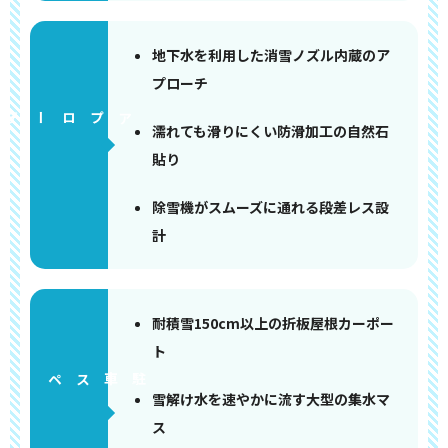
地下水を利用した消雪ノズル内蔵のア
プローチ
アプローチ
濡れても滑りにくい防滑加工の自然石
貼り
除雪機がスムーズに通れる段差レス設
計
耐積雪150cm以上の折板屋根カーポー
ト
ペース
雪解け水を速やかに流す大型の集水マ
ス