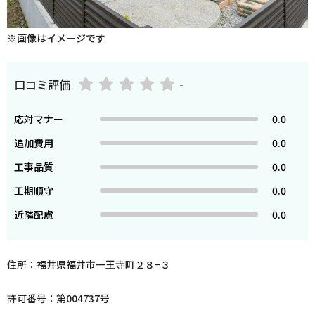
※画像はイメージです
口コミ評価
-
応対マナー
0.0
追加費用
0.0
工事品質
0.0
工期順守
0.0
近隣配慮
0.0
住所：福井県福井市一王寺町２８−３
許可番号：第004737号