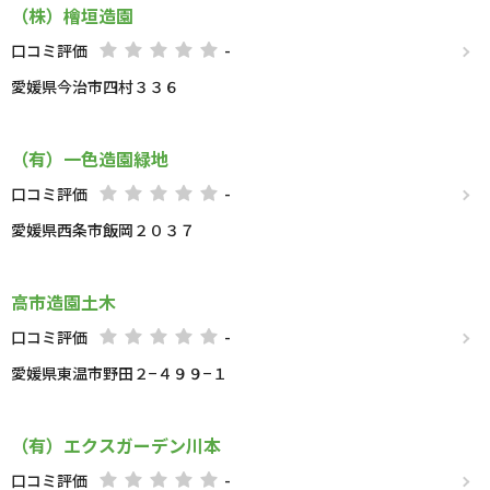
（株）檜垣造園
口コミ評価
-
愛媛県今治市四村３３６
（有）一色造園緑地
口コミ評価
-
愛媛県西条市飯岡２０３７
高市造園土木
口コミ評価
-
愛媛県東温市野田２−４９９−１
（有）エクスガーデン川本
口コミ評価
-