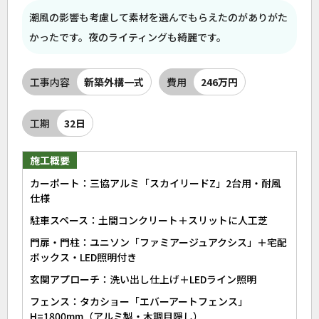
潮風の影響も考慮して素材を選んでもらえたのがありがた
かったです。夜のライティングも綺麗です。
工事内容
新築外構一式
費用
246万円
工期
32日
施工概要
カーポート：三協アルミ「スカイリードZ」2台用・耐風
仕様
駐車スペース：土間コンクリート＋スリットに人工芝
門扉・門柱：ユニソン「ファミアージュアクシス」＋宅配
ボックス・LED照明付き
玄関アプローチ：洗い出し仕上げ＋LEDライン照明
フェンス：タカショー「エバーアートフェンス」
H=1800mm（アルミ製・木調目隠し）