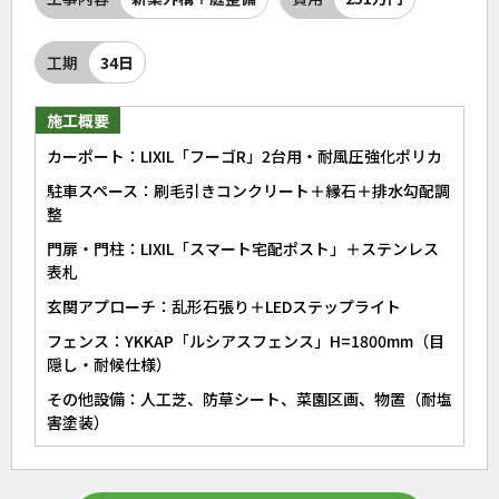
工期
34日
施工概要
カーポート：LIXIL「フーゴR」2台用・耐風圧強化ポリカ
駐車スペース：刷毛引きコンクリート＋縁石＋排水勾配調
整
門扉・門柱：LIXIL「スマート宅配ポスト」＋ステンレス
表札
玄関アプローチ：乱形石張り＋LEDステップライト
フェンス：YKKAP「ルシアスフェンス」H=1800mm（目
隠し・耐候仕様）
その他設備：人工芝、防草シート、菜園区画、物置（耐塩
害塗装）