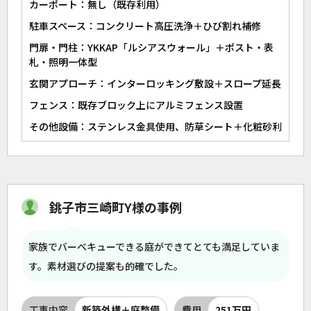
カーポート：無し（既存利用）
駐車スペース：コンクリート高圧洗浄＋ひび割れ補修
門扉・門柱：YKKAP「ルシアスウォール」＋ポスト・表
札・照明一体型
玄関アプローチ：インターロッキング敷設＋スロープ延長
フェンス：既存ブロック上にアルミフェンス設置
その他設備：ステンレス金具使用、防草シート＋化粧砂利
銚子市三崎町Y様の事例
家族でバーベキューできる庭ができてとても満足していま
す。素材選びの提案も的確でした。
工事内容
新築外構＋庭整備
費用
251万円