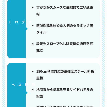
雪かきがスムーズな直線的で広い通路
幅
アプローチ
防滑性能を極めた大判のセラミック床
タイル
段差をスロープ化し除雪機の通行を可
能に
150cm積雪対応の高強度スチール折板
屋根
ペース
地吹雪から愛車を守るサイドパネルの
設置