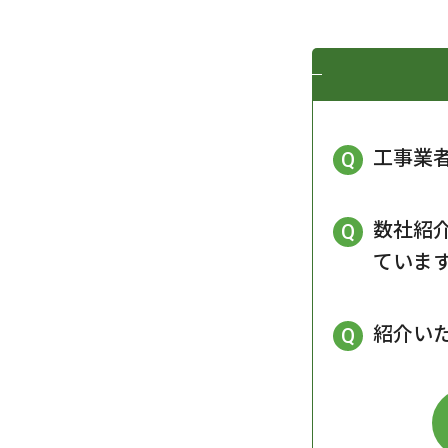
工事業
数社紹
ていま
紹介い