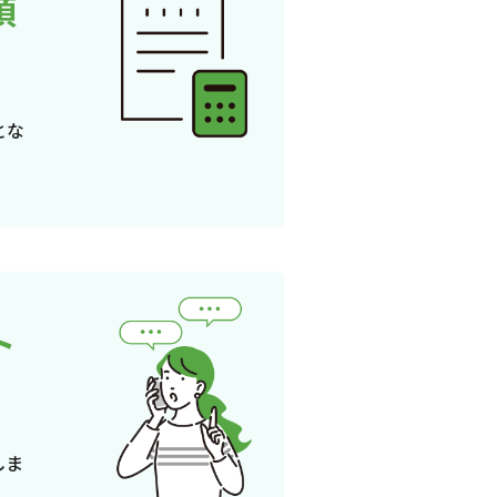
頂
とな
ト
しま