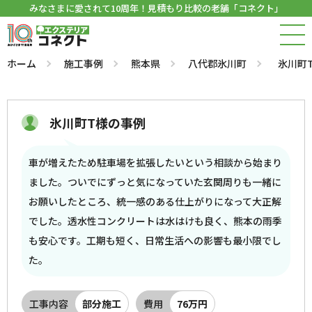
みなさまに愛されて10周年！見積もり比較の老舗「コネクト」
ホーム
施工事例
熊本県
八代郡氷川町
氷川町
氷川町T様の事例
車が増えたため駐車場を拡張したいという相談から始まり
ました。ついでにずっと気になっていた玄関周りも一緒に
お願いしたところ、統一感のある仕上がりになって大正解
でした。透水性コンクリートは水はけも良く、熊本の雨季
も安心です。工期も短く、日常生活への影響も最小限でし
た。
工事内容
部分施工
費用
76万円