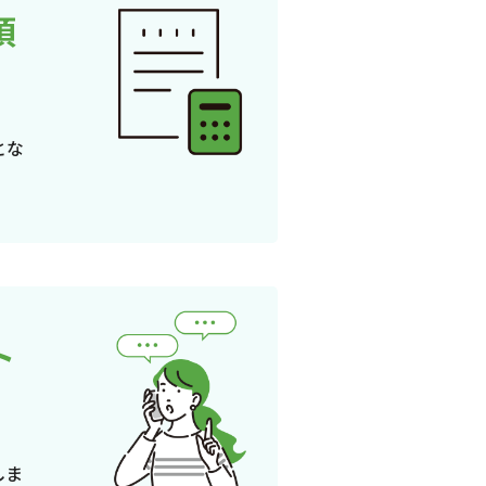
頂
とな
ト
しま