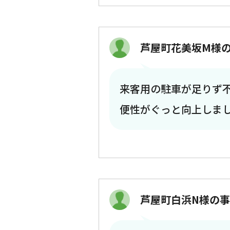
芦屋町花美坂M様
来客用の駐車が足りず
便性がぐっと向上しま
芦屋町白浜N様の