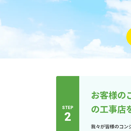
お客様の
の工事店
STEP
2
我々が皆様のコン