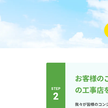
お客様の
の工事店
STEP
2
我々が皆様のコン