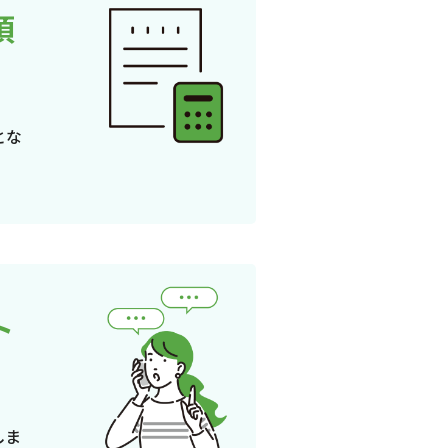
頂
とな
ト
しま