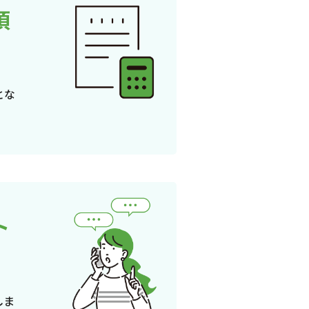
頂
とな
ト
しま