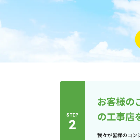
お客様の
の工事店
STEP
2
我々が皆様のコン