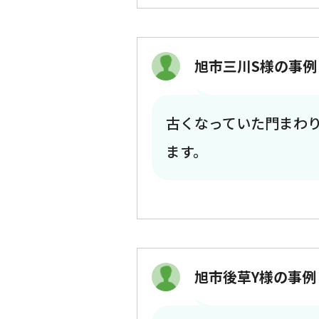
旭市三川S様の事例
古くなっていた門まわ
ます。
旭市後草Y様の事例