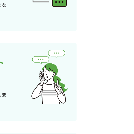
とな
ト
しま