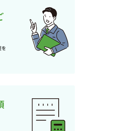
ご
程を
頂