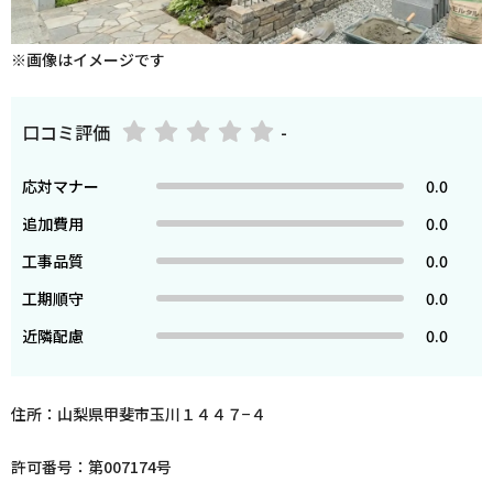
※画像はイメージです
口コミ評価
-
応対マナー
0.0
追加費用
0.0
工事品質
0.0
工期順守
0.0
近隣配慮
0.0
住所：山梨県甲斐市玉川１４４７−４
許可番号：第007174号