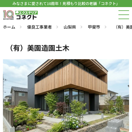
みなさまに愛されて10周年！見積もり比較の老舗「コネクト」
ホーム
優良工事業者
山梨県
甲斐市
（有）美
（有）美園造園土木