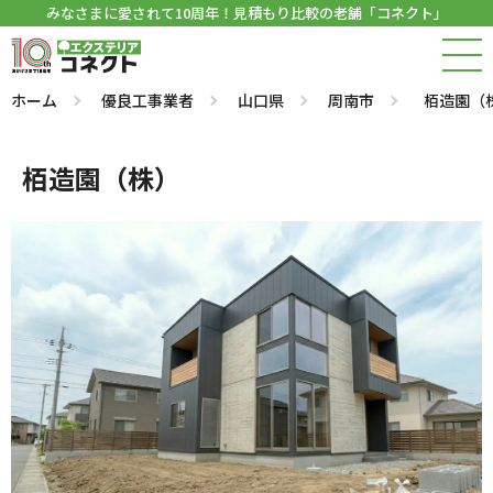
みなさまに愛されて10周年！見積もり比較の老舗「コネクト」
ホーム
優良工事業者
山口県
周南市
栢造園（
栢造園（株）