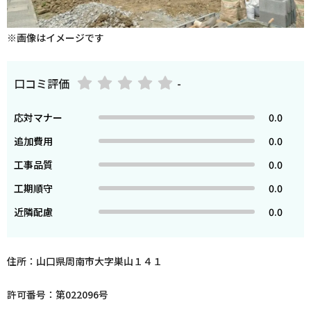
※画像はイメージです
口コミ評価
-
応対マナー
0.0
追加費用
0.0
工事品質
0.0
工期順守
0.0
近隣配慮
0.0
住所：山口県周南市大字巣山１４１
許可番号：第022096号