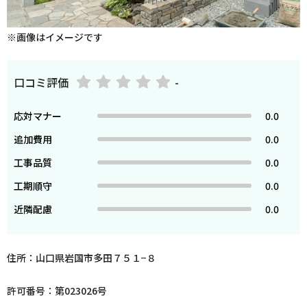
※画像はイメージです
口コミ評価
-
応対マナー
0.0
追加費用
0.0
工事品質
0.0
工期順守
0.0
近隣配慮
0.0
住所：山口県岩国市多田７５１−８
許可番号：第023026号