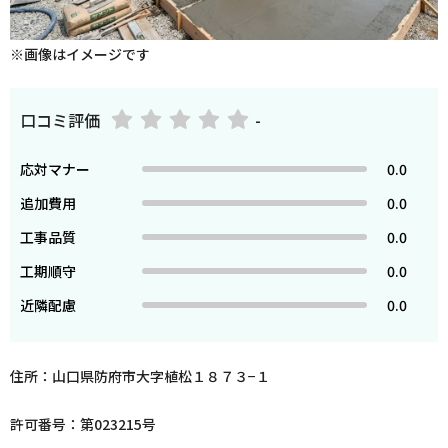
※画像はイメージです
口コミ評価
-
応対マナー
0.0
追加費用
0.0
工事品質
0.0
工期順守
0.0
近隣配慮
0.0
住所：山口県防府市大字植松１８７３−１
許可番号：第023215号