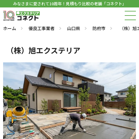
みなさまに愛されて10周年！見積もり比較の老舗「コネクト」
ホーム
優良工事業者
山口県
防府市
（株）旭
（株）旭エクステリア