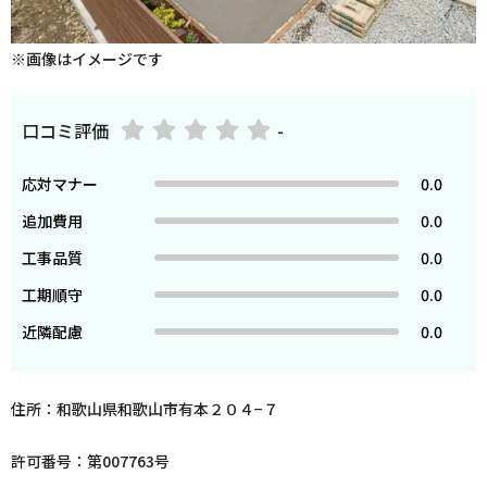
※画像はイメージです
口コミ評価
-
応対マナー
0.0
追加費用
0.0
工事品質
0.0
工期順守
0.0
近隣配慮
0.0
住所：和歌山県和歌山市有本２０４−７
許可番号：第007763号