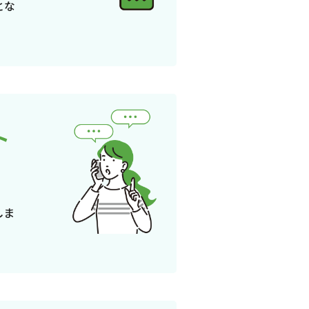
とな
ト
しま