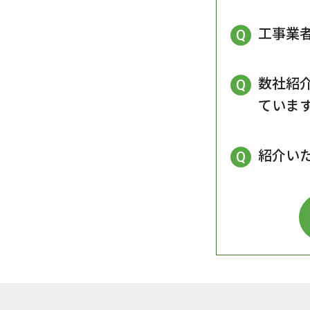
工事業
数社紹
ていま
紹介い