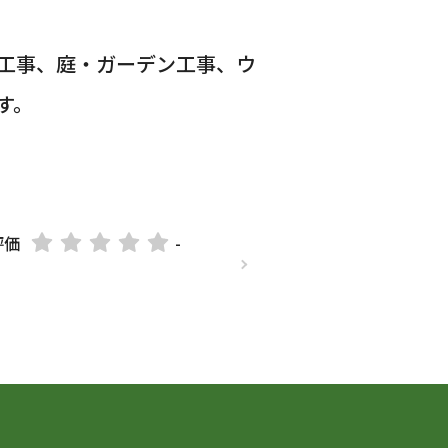
工事、庭・ガーデン工事、ウ
す。
評価
-