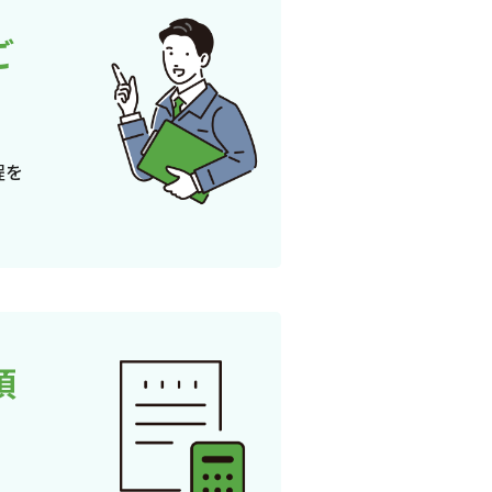
ご
程を
頂