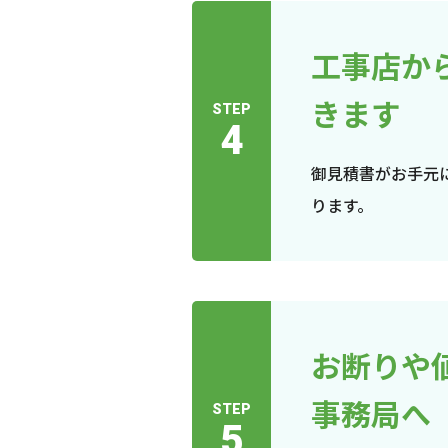
工事店か
きます
STEP
4
御見積書がお手元
ります。
お断りや
事務局へ
STEP
5