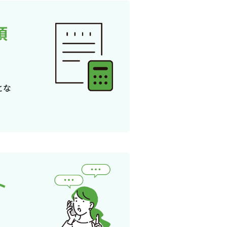
頂
とな
ト