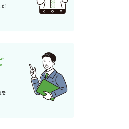
ただ
ご
程を