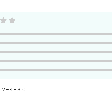
-
２−４−３０