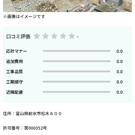
※画像はイメージです
口コミ評価
-
応対マナー
0.0
追加費用
0.0
工事品質
0.0
工期順守
0.0
近隣配慮
0.0
住所：富山県射水市松木８００
許可番号：第000352号