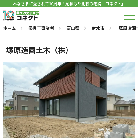
みなさまに愛されて10周年！見積もり比較の老舗「コネクト」
ホーム
優良工事業者
富山県
射水市
塚原造園
塚原造園土木（株）