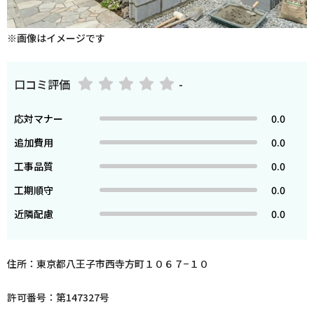
※画像はイメージです
口コミ評価
-
応対マナー
0.0
追加費用
0.0
工事品質
0.0
工期順守
0.0
近隣配慮
0.0
住所：東京都八王子市西寺方町１０６７−１０
許可番号：第147327号