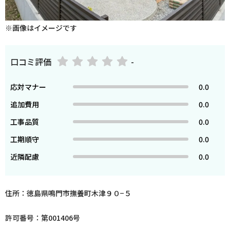
※画像はイメージです
口コミ評価
-
応対マナー
0.0
追加費用
0.0
工事品質
0.0
工期順守
0.0
近隣配慮
0.0
住所：徳島県鳴門市撫養町木津９０−５
許可番号：第001406号