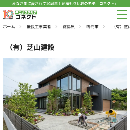
みなさまに愛されて10周年！見積もり比較の老舗「コネクト」
ホーム
優良工事業者
徳島県
鳴門市
（有）芝
（有）芝山建設