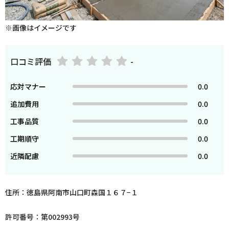
※画像はイメージです
口コミ評価
-
応対マナー
0.0
追加費用
0.0
工事品質
0.0
工期順守
0.0
近隣配慮
0.0
住所：徳島県阿南市山口町森国１６７−１
許可番号：第002993号