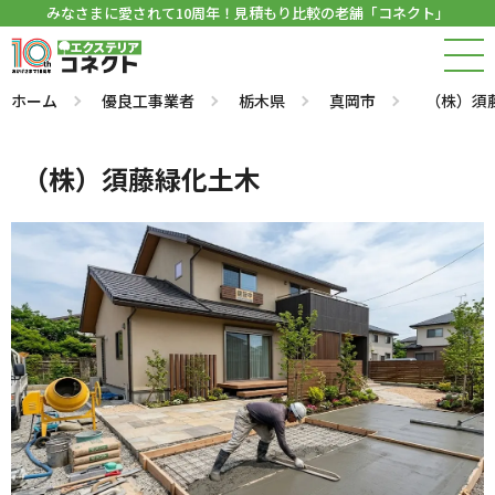
みなさまに愛されて10周年！見積もり比較の老舗「コネクト」
ホーム
優良工事業者
栃木県
真岡市
（株）須
（株）須藤緑化土木