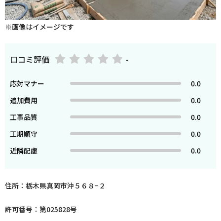
※画像はイメージです
口コミ評価
-
応対マナー
0.0
追加費用
0.0
工事品質
0.0
工期順守
0.0
近隣配慮
0.0
住所：栃木県真岡市沖５６８−２
許可番号：第025828号