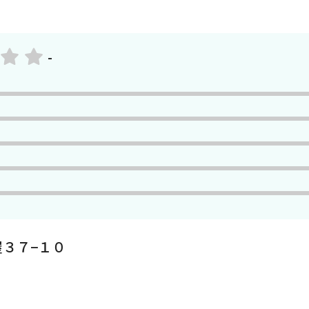
-
３７−１０