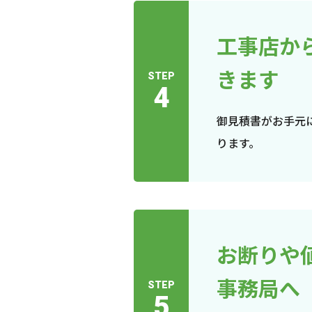
工事店か
きます
STEP
4
御見積書がお手元
ります。
お断りや
事務局へ
STEP
5