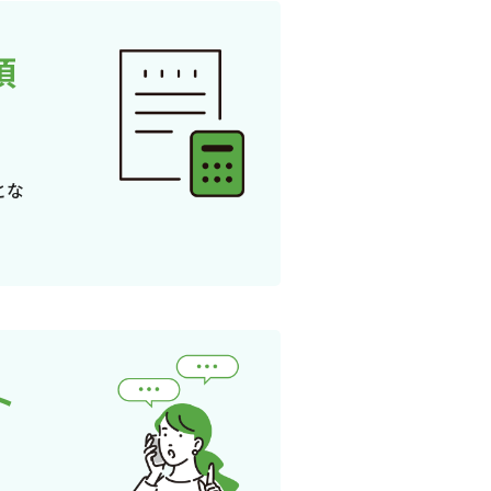
頂
とな
ト