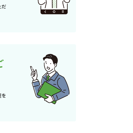
ただ
ご
程を