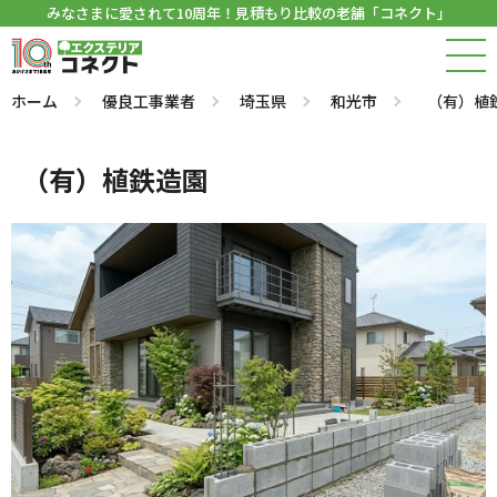
みなさまに愛されて10周年！見積もり比較の老舗「コネクト」
ホーム
優良工事業者
埼玉県
和光市
（有）植
（有）植鉄造園