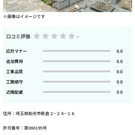
※画像はイメージです
口コミ評価
-
応対マナー
0.0
追加費用
0.0
工事品質
0.0
工期順守
0.0
近隣配慮
0.0
住所：埼玉県和光市新倉２−２４−１６
許可番号：第060195号