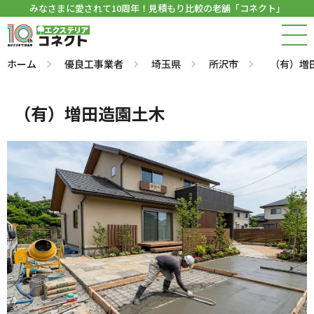
みなさまに愛されて10周年！見積もり比較の老舗「コネクト」
ホーム
優良工事業者
埼玉県
所沢市
（有）増
（有）増田造園土木