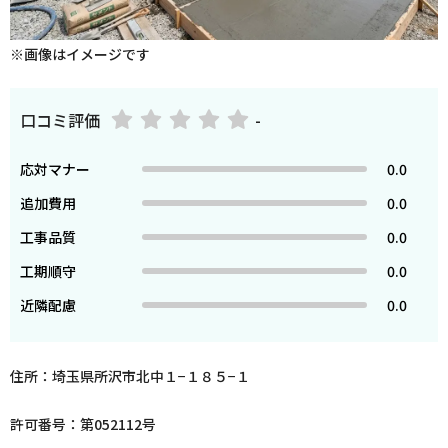
※画像はイメージです
口コミ評価
-
応対マナー
0.0
追加費用
0.0
工事品質
0.0
工期順守
0.0
近隣配慮
0.0
住所：埼玉県所沢市北中１−１８５−１
許可番号：第052112号