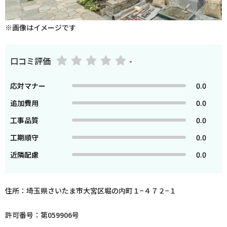
※画像はイメージです
口コミ評価
-
応対マナー
0.0
追加費用
0.0
工事品質
0.0
工期順守
0.0
近隣配慮
0.0
住所：埼玉県さいたま市大宮区堀の内町１−４７２−１
許可番号：第059906号