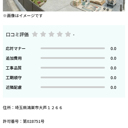
※画像はイメージです
口コミ評価
-
応対マナー
0.0
追加費用
0.0
工事品質
0.0
工期順守
0.0
近隣配慮
0.0
住所：埼玉県鴻巣市大芦１２６６
許可番号：第028751号