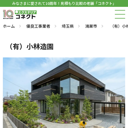
みなさまに愛されて10周年！見積もり比較の老舗「コネクト」
ホーム
優良工事業者
埼玉県
鴻巣市
（有）小
（有）小林造園