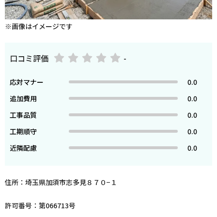
※画像はイメージです
口コミ評価
-
応対マナー
0.0
追加費用
0.0
工事品質
0.0
工期順守
0.0
近隣配慮
0.0
住所：埼玉県加須市志多見８７０−１
許可番号：第066713号