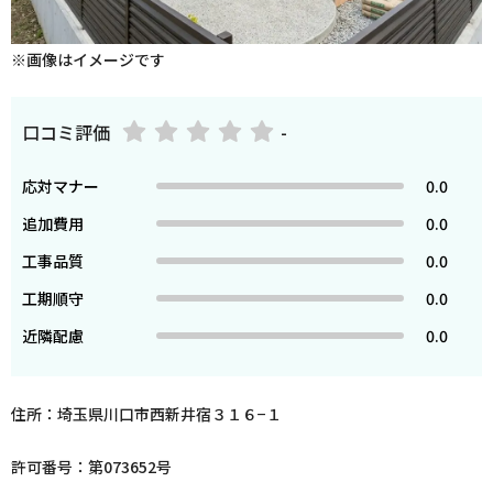
※画像はイメージです
口コミ評価
-
応対マナー
0.0
追加費用
0.0
工事品質
0.0
工期順守
0.0
近隣配慮
0.0
住所：埼玉県川口市西新井宿３１６−１
許可番号：第073652号