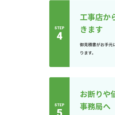
工事店か
きます
STEP
4
御見積書がお手元
ります。
お断りや
事務局へ
STEP
5