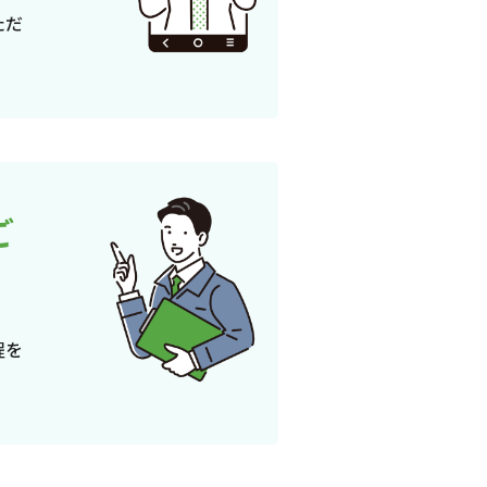
ただ
ご
程を