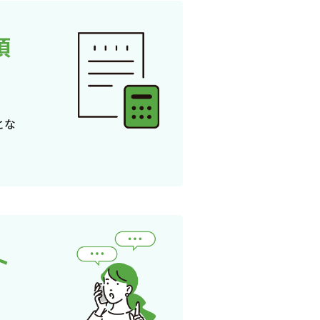
頂
とな
ト