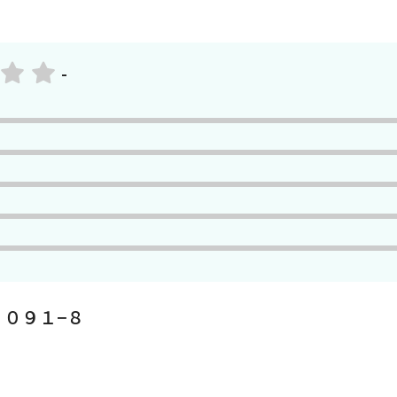
-
０９１−８