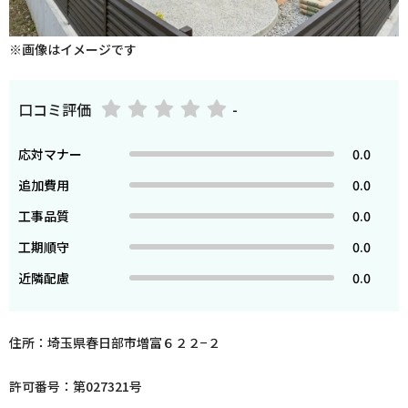
※画像はイメージです
口コミ評価
-
応対マナー
0.0
追加費用
0.0
工事品質
0.0
工期順守
0.0
近隣配慮
0.0
住所：埼玉県春日部市増富６２２−２
許可番号：第027321号