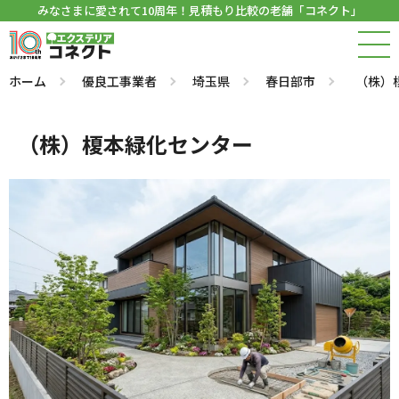
みなさまに愛されて10周年！見積もり比較の老舗「コネクト」
ホーム
優良工事業者
埼玉県
春日部市
（株）
（株）榎本緑化センター