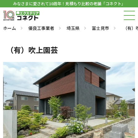
みなさまに愛されて10周年！見積もり比較の老舗「コネクト」
ホーム
優良工事業者
埼玉県
富士見市
（有）
（有）吹上園芸