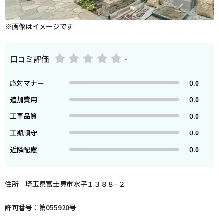
※画像はイメージです
口コミ評価
-
応対マナー
0.0
追加費用
0.0
工事品質
0.0
工期順守
0.0
近隣配慮
0.0
住所：埼玉県富士見市水子１３８８−２
許可番号：第055920号