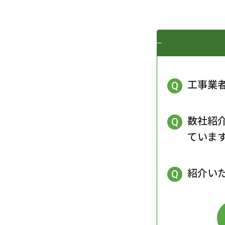
工事業
数社紹
ていま
紹介い