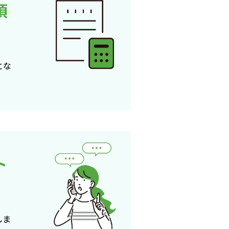
頂
とな
ト
しま