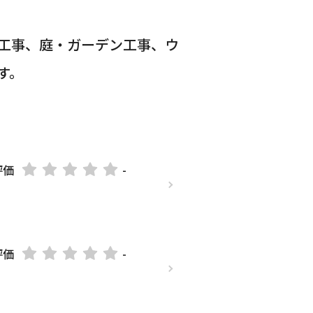
工事、庭・ガーデン工事、ウ
す。
評価
-
評価
-