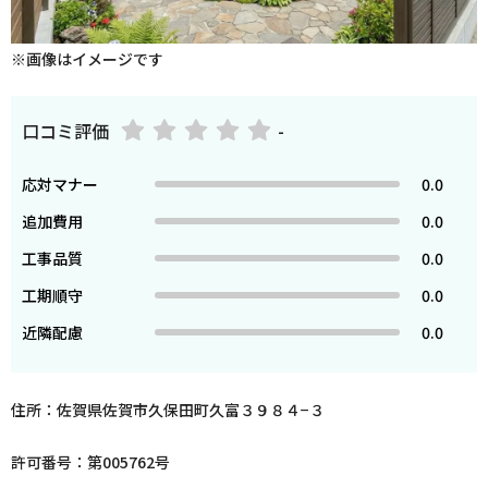
※画像はイメージです
口コミ評価
-
応対マナー
0.0
追加費用
0.0
工事品質
0.0
工期順守
0.0
近隣配慮
0.0
住所：佐賀県佐賀市久保田町久富３９８４−３
許可番号：第005762号