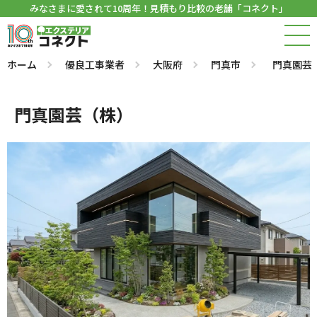
みなさまに愛されて10周年！見積もり比較の老舗「コネクト」
ホーム
優良工事業者
大阪府
門真市
門真園芸
門真園芸（株）