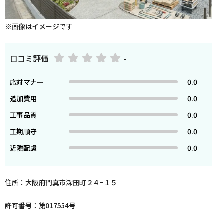
※画像はイメージです
口コミ評価
-
応対マナー
0.0
追加費用
0.0
工事品質
0.0
工期順守
0.0
近隣配慮
0.0
住所：大阪府門真市深田町２４−１５
許可番号：第017554号