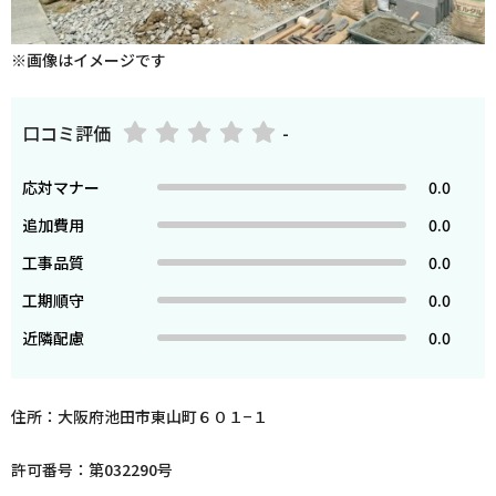
※画像はイメージです
口コミ評価
-
応対マナー
0.0
追加費用
0.0
工事品質
0.0
工期順守
0.0
近隣配慮
0.0
住所：大阪府池田市東山町６０１−１
許可番号：第032290号