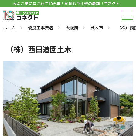
みなさまに愛されて10周年！見積もり比較の老舗「コネクト」
ホーム
優良工事業者
大阪府
茨木市
（株）西
（株）西田造園土木