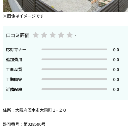
※画像はイメージです
口コミ評価
-
応対マナー
0.0
追加費用
0.0
工事品質
0.0
工期順守
0.0
近隣配慮
0.0
住所：大阪府茨木市大同町１−２０
許可番号：第028590号