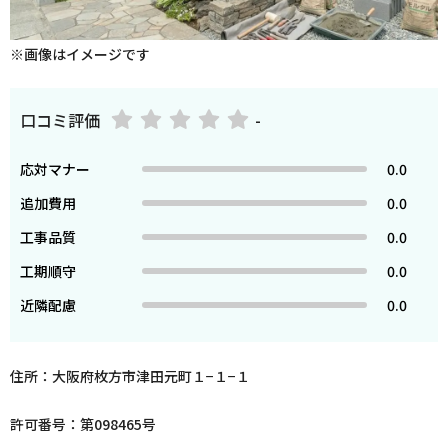
※画像はイメージです
口コミ評価
-
応対マナー
0.0
追加費用
0.0
工事品質
0.0
工期順守
0.0
近隣配慮
0.0
住所：大阪府枚方市津田元町１−１−１
許可番号：第098465号