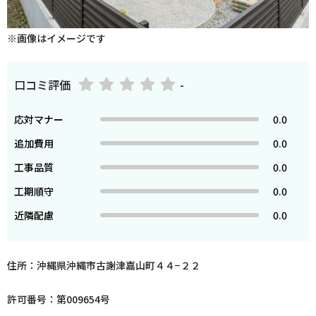
※画像はイメージです
口コミ評価
-
応対マナー
0.0
追加費用
0.0
工事品質
0.0
工期順守
0.0
近隣配慮
0.0
住所：沖縄県沖縄市古謝津嘉山町４４−２２
許可番号：第009654号