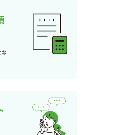
頂
とな
ト