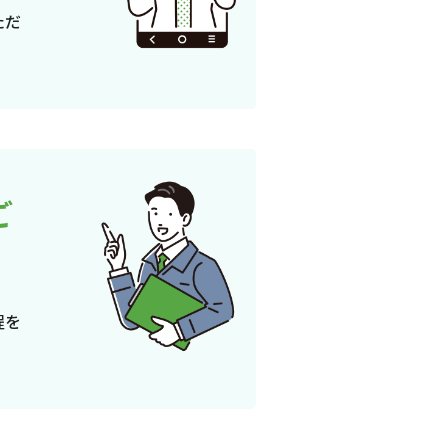
ただ
ご
程を