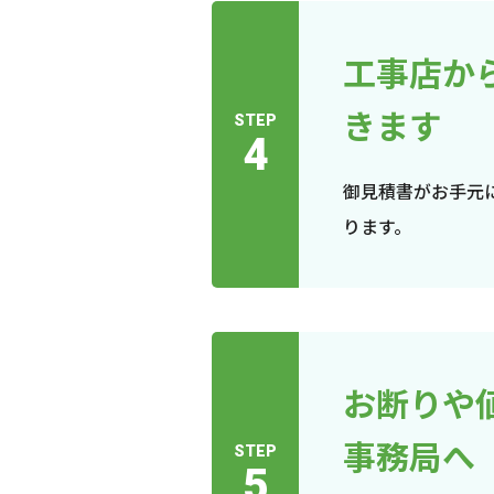
工事店か
きます
STEP
4
御見積書がお手元
ります。
お断りや
事務局へ
STEP
5