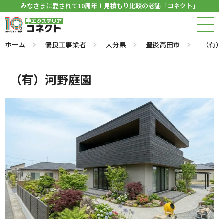
みなさまに愛されて10周年！見積もり比較の老舗「コネクト」
ホーム
優良工事業者
大分県
豊後高田市
（有
（有）河野庭園