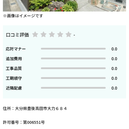
※画像はイメージです
口コミ評価
-
応対マナー
0.0
追加費用
0.0
工事品質
0.0
工期順守
0.0
近隣配慮
0.0
住所：大分県豊後高田市大力６８４
許可番号：第006551号