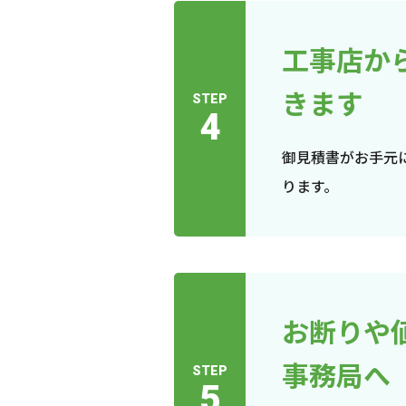
工事店か
きます
STEP
4
御見積書がお手元
ります。
お断りや
事務局へ
STEP
5