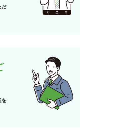
ただ
ご
程を