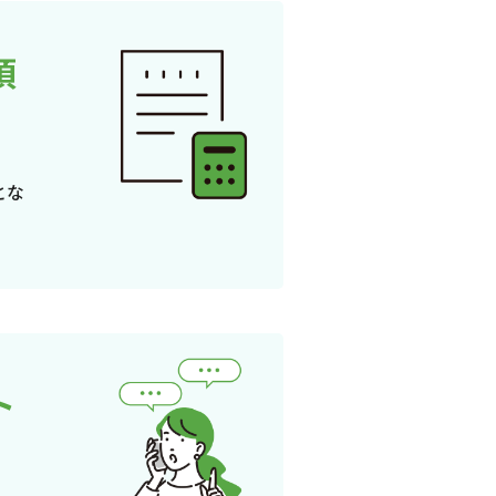
頂
とな
ト