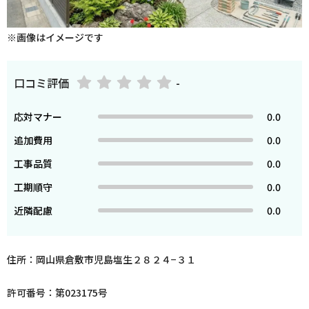
※画像はイメージです
口コミ評価
-
応対マナー
0.0
追加費用
0.0
工事品質
0.0
工期順守
0.0
近隣配慮
0.0
住所：岡山県倉敷市児島塩生２８２４−３１
許可番号：第023175号