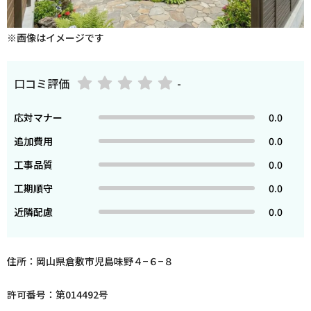
※画像はイメージです
口コミ評価
-
応対マナー
0.0
追加費用
0.0
工事品質
0.0
工期順守
0.0
近隣配慮
0.0
住所：岡山県倉敷市児島味野４−６−８
許可番号：第014492号