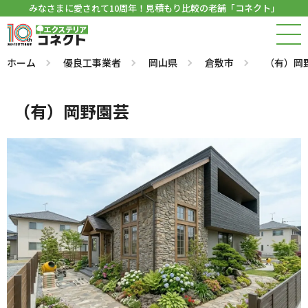
みなさまに愛されて10周年！見積もり比較の老舗「コネクト」
ホーム
優良工事業者
岡山県
倉敷市
（有）岡
（有）岡野園芸