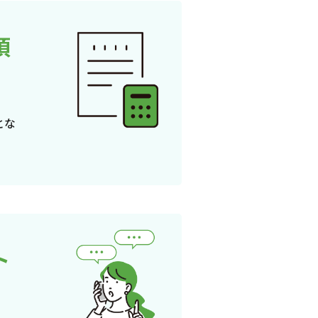
頂
とな
ト