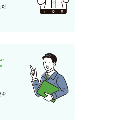
ただ
ご
程を