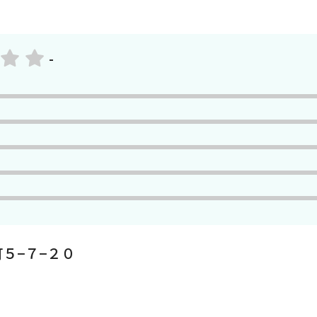
-
５−７−２０