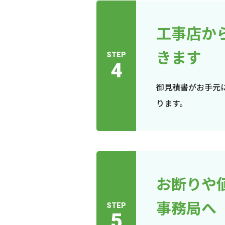
工事店か
きます
STEP
4
御見積書がお手元
ります。
お断りや
事務局へ
STEP
5