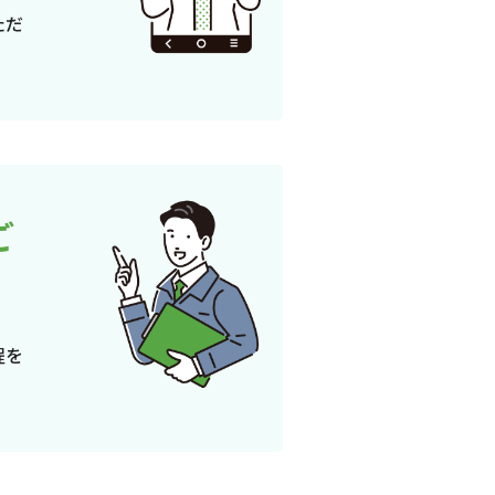
ただ
ご
程を