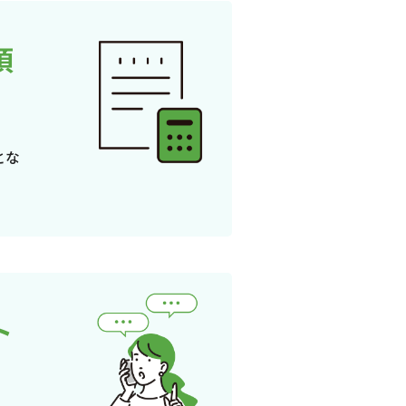
頂
とな
ト