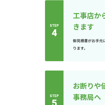
工事店か
きます
STEP
4
御見積書がお手元
ります。
お断りや
事務局へ
STEP
5