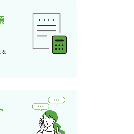
頂
とな
ト