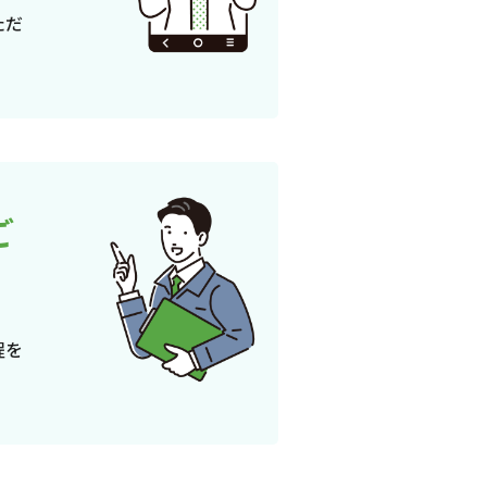
ただ
ご
程を